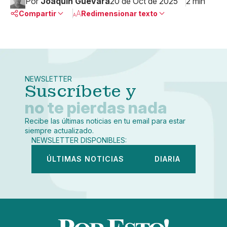
Por
Joaquín Guevara
20 de Oct de 2025
2 min
Compartir
Redimensionar texto
Pequeño
Linkedin
Mediano
Facebook
X
Grande
Whatsapp
NEWSLETTER
Copiar enlace
Suscríbete y
no te pierdas nada
Recibe las últimas noticias en tu email para estar
siempre actualizado.
NEWSLETTER DISPONIBLES:
ÚLTIMAS NOTICIAS
DIARIA