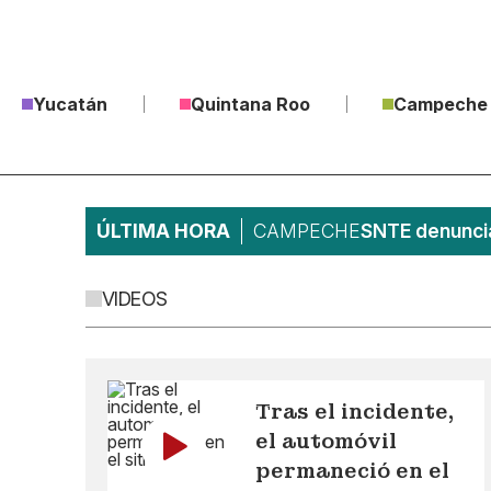
Yucatán
Quintana Roo
Campeche
ÚLTIMA HORA
CAMPECHE
SNTE denuncia
VIDEOS
Tras el incidente,
el automóvil
permaneció en el