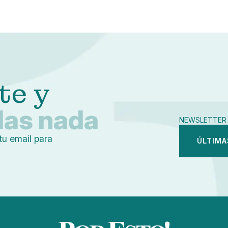
Pequeño
Linkedin
Mediano
Facebook
Grande
X
Whatsapp
Copiar enlace
te y
das nada
NEWSLETTER 
tu email para
ÚLTIMA