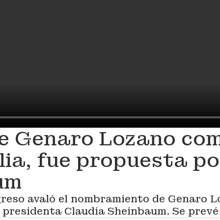
de Genaro Lozano co
lia, fue propuesta po
um
reso avaló el nombramiento de Genaro L
a presidenta Claudia Sheinbaum. Se prevé 