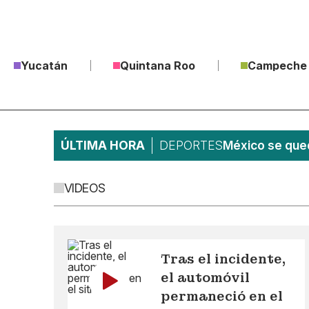
Yucatán
Quintana Roo
Campeche
ÚLTIMA HORA
DEPORTES
México se qued
VIDEOS
Tras el incidente,
el automóvil
permaneció en el