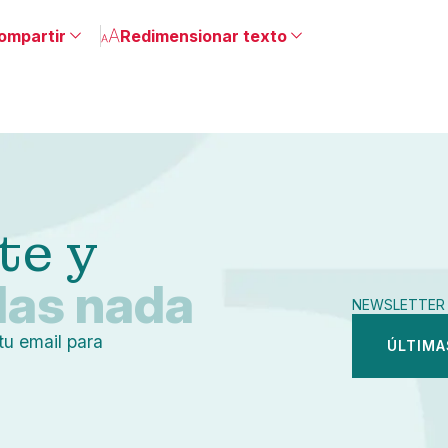
ompartir
Redimensionar texto
Pequeño
Linkedin
Mediano
Facebook
Grande
X
Whatsapp
Copiar enlace
te y
das nada
NEWSLETTER 
tu email para
ÚLTIMA