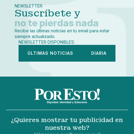
Whatsapp
NEWSLETTER
Copiar enlace
Suscríbete y
no te pierdas nada
Recibe las últimas noticias en tu email para estar
siempre actualizado.
NEWSLETTER DISPONIBLES:
ÚLTIMAS NOTICIAS
DIARIA
¿Quieres mostrar tu publicidad en
nuestra web?