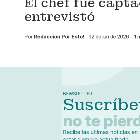
El chef fue capta
entrevistó
Por
Redacción Por Esto!
12 de jun de 2026
1 
NEWSLETTER
Suscríbe
no te pier
Recibe las últimas noticias en 
estar siempre actualizado.