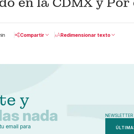
do en la CDMX y Por 
min
Compartir
Redimensionar texto
Pequeño
Linkedin
Mediano
Facebook
Grande
X
Whatsapp
Copiar enlace
te y
das nada
NEWSLETTER 
tu email para
ÚLTIMA