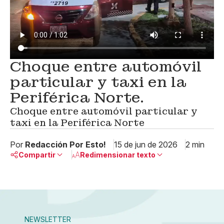
Choque entre automóvil
particular y taxi en la
Periférica Norte.
Choque entre automóvil particular y
taxi en la Periférica Norte
Por
Redacción Por Esto!
15 de jun de 2026
2 min
Compartir
Redimensionar texto
Pequeño
Linkedin
Mediano
Facebook
X
Grande
Whatsapp
NEWSLETTER
Copiar enlace