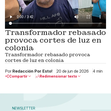
Transformador rebasado
provoca cortes de luz en
colonia
Transformador rebasado provoca
cortes de luz en colonia
Por
Redacción Por Esto!
20 de jun de 2026
4 min
Compartir
Redimensionar texto
Pequeño
Linkedin
Mediano
Facebook
X
Grande
Whatsapp
NEWSLETTER
Copiar enlace