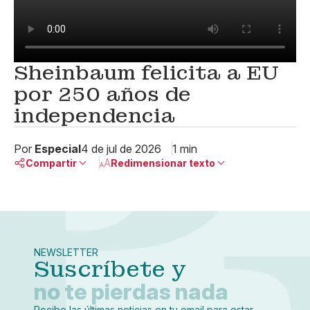
Sheinbaum felicita a EU
por 250 años de
independencia
Por
Especial
4 de jul de 2026
1 min
Compartir
Redimensionar texto
Pequeño
Linkedin
Mediano
Facebook
X
Grande
Whatsapp
NEWSLETTER
Copiar enlace
Suscríbete y
no te pierdas nada
Recibe las últimas noticias en tu email para estar