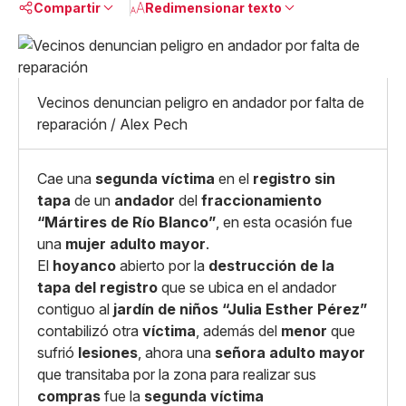
Compartir
Redimensionar texto
Pequeño
Linkedin
Mediano
Facebook
X
Grande
Vecinos denuncian peligro en andador por falta de
Whatsapp
reparación / Alex Pech
Copiar enlace
Cae una
segunda víctima
en el
registro sin
tapa
de un
andador
del
fraccionamiento
“Mártires de Río Blanco”
, en esta ocasión fue
una
mujer adulto mayor
.
El
hoyanco
abierto por la
destrucción de la
tapa del registro
que se ubica en el andador
contiguo al
jardín de niños “Julia Esther Pérez”
contabilizó otra
víctima
, además del
menor
que
sufrió
lesiones
, ahora una
señora adulto mayor
que transitaba por la zona para realizar sus
compras
fue la
segunda víctima