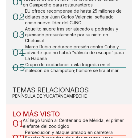
01
en Campeche para restauranteros
EU ofrece recompensa de hasta 25 millones de
02
dólares por Juan Carlos Valencia, señalado
como nuevo líder del CJNG
Abuelito muere tras ser atacado a pedradas y
03
quemado presuntamente por su nieto en
Chetumal
Marco Rubio endurece presión contra Cuba y
04
advierte que no habrá “válvula de escape” para
La Habana
05
Grupo de ciudadanos evita tragedia en el
malecón de Champotón; hombre se tira al mar
TEMAS RELACIONADOS
PENÍNSULA DE YUCATÁN
CAMPECHE
LO MÁS VISTO
01
Así llegó Unión al Centenario de Mérida, el primer
elefante del zoológico
Persecución y ataque armado en carretera