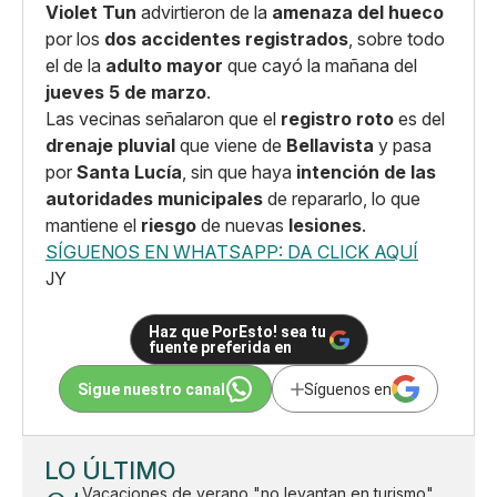
Violet Tun
advirtieron de la
amenaza del hueco
por los
dos accidentes registrados
, sobre todo
el de la
adulto mayor
que cayó la mañana del
jueves 5 de marzo
.
Las vecinas señalaron que el
registro roto
es del
drenaje pluvial
que viene de
Bellavista
y pasa
por
Santa Lucía
, sin que haya
intención de las
autoridades municipales
de repararlo, lo que
mantiene el
riesgo
de nuevas
lesiones
.
SÍGUENOS EN WHATSAPP: DA CLICK AQUÍ
JY
Haz que PorEsto! sea tu
fuente preferida en
Sigue nuestro canal
Síguenos en
LO ÚLTIMO
Vacaciones de verano "no levantan en turismo"