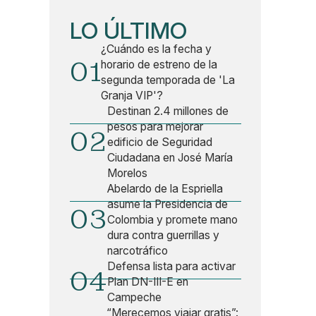
LO ÚLTIMO
¿Cuándo es la fecha y
01
horario de estreno de la
segunda temporada de 'La
Granja VIP'?
Destinan 2.4 millones de
pesos para mejorar
02
edificio de Seguridad
Ciudadana en José María
Morelos
Abelardo de la Espriella
asume la Presidencia de
03
Colombia y promete mano
dura contra guerrillas y
narcotráfico
Defensa lista para activar
04
Plan DN-III-E en
Campeche
“Merecemos viajar gratis”: