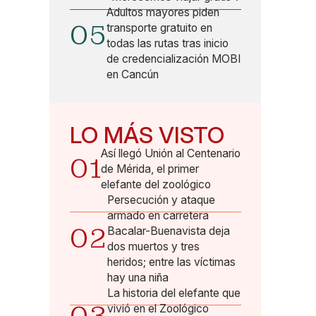
Adultos mayores piden
05
transporte gratuito en
todas las rutas tras inicio
de credencialización MOBI
en Cancún
LO MÁS VISTO
Así llegó Unión al Centenario
01
de Mérida, el primer
elefante del zoológico
Persecución y ataque
armado en carretera
02
Bacalar-Buenavista deja
dos muertos y tres
heridos; entre las víctimas
hay una niña
La historia del elefante que
vivió en el Zoológico