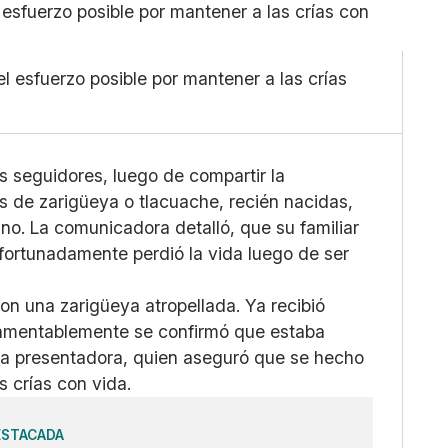
Linkedin
Pequeño
Facebook
Mediano
X
Grande
l esfuerzo posible por mantener a las crías
Whatsapp
Copiar enlace
s seguidores, luego de compartir la
s de zarigüeya o tlacuache, recién nacidas,
no. La comunicadora detalló, que su familiar
fortunadamente perdió la vida luego de ser
con una zarigüeya atropellada. Ya recibió
 lamentablemente se confirmó que estaba
la presentadora, quien aseguró que se hecho
s crías con vida.
ESTACADA