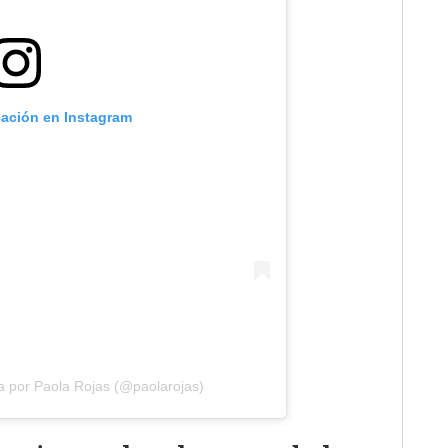
cación en Instagram
a por Paola Rojas (@paolarojas)