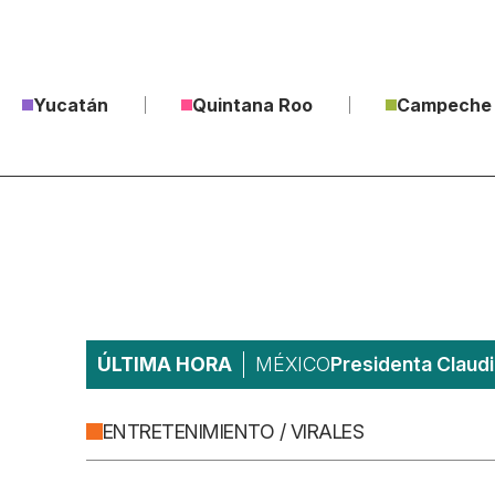
Yucatán
Quintana Roo
Campeche
ÚLTIMA HORA
MÉXICO
Presidenta Claudi
ENTRETENIMIENTO / VIRALES