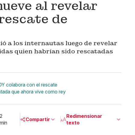
ueve al revelar
 rescate de
s
ó a los internautas luego de revelar
idas quien habrían sido rescatadas
DY colabora con el rescate
atada que ahora vive como rey
2
Redimensionar
Compartir
min
texto