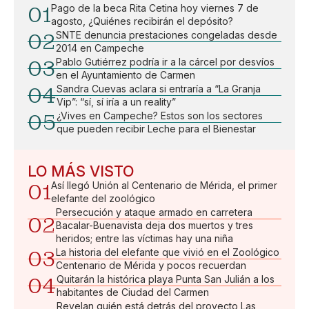
01
Pago de la beca Rita Cetina hoy viernes 7 de
agosto, ¿Quiénes recibirán el depósito?
02
SNTE denuncia prestaciones congeladas desde
2014 en Campeche
03
Pablo Gutiérrez podría ir a la cárcel por desvíos
en el Ayuntamiento de Carmen
04
Sandra Cuevas aclara si entraría a “La Granja
Vip”: “sí, sí iría a un reality”
05
¿Vives en Campeche? Estos son los sectores
que pueden recibir Leche para el Bienestar
LO MÁS VISTO
01
Así llegó Unión al Centenario de Mérida, el primer
elefante del zoológico
Persecución y ataque armado en carretera
02
Bacalar-Buenavista deja dos muertos y tres
heridos; entre las víctimas hay una niña
03
La historia del elefante que vivió en el Zoológico
Centenario de Mérida y pocos recuerdan
04
Quitarán la histórica playa Punta San Julián a los
habitantes de Ciudad del Carmen
Revelan quién está detrás del proyecto Las