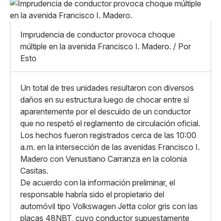
Pequeño
Linkedin
Mediano
Facebook
X
Grande
Imprudencia de conductor provoca choque
Whatsapp
múltiple en la avenida Francisco I. Madero. / Por
Copiar enlace
Esto
Un total de tres unidades resultaron con diversos
daños en su estructura luego de chocar entre sí
aparentemente por el descuido de un conductor
que no respetó el reglamento de circulación oficial.
Los hechos fueron registrados cerca de las 10:00
a.m. en la intersección de las avenidas Francisco I.
Madero con Venustiano Carranza en la colonia
Casitas.
De acuerdo con la información preliminar, el
responsable habría sido el propietario del
automóvil tipo Volkswagen Jetta color gris con las
placas 48NBT, cuyo conductor supuestamente