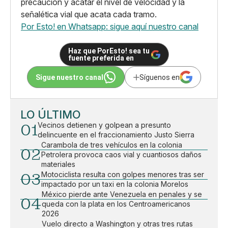
precaución y acatar el nivel de velocidad y la
señalética vial que acata cada tramo.
Por Esto! en Whatsapp: sigue aquí nuestro canal
Haz que PorEsto! sea tu
fuente preferida en
Sigue nuestro canal
Síguenos en
LO ÚLTIMO
01
Vecinos detienen y golpean a presunto
delincuente en el fraccionamiento Justo Sierra
Carambola de tres vehículos en la colonia
02
Petrolera provoca caos vial y cuantiosos daños
materiales
03
Motociclista resulta con golpes menores tras ser
impactado por un taxi en la colonia Morelos
México pierde ante Venezuela en penales y se
04
queda con la plata en los Centroamericanos
2026
Vuelo directo a Washington y otras tres rutas