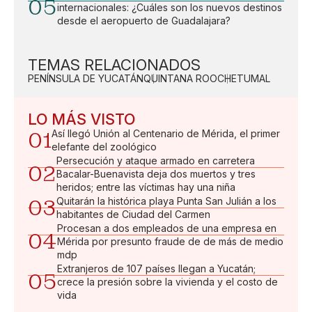
05
internacionales: ¿Cuáles son los nuevos destinos
desde el aeropuerto de Guadalajara?
TEMAS RELACIONADOS
PENÍNSULA DE YUCATÁN
QUINTANA ROO
CHETUMAL
LO MÁS VISTO
01
Así llegó Unión al Centenario de Mérida, el primer
elefante del zoológico
Persecución y ataque armado en carretera
02
Bacalar-Buenavista deja dos muertos y tres
heridos; entre las víctimas hay una niña
03
Quitarán la histórica playa Punta San Julián a los
habitantes de Ciudad del Carmen
Procesan a dos empleados de una empresa en
04
Mérida por presunto fraude de de más de medio
mdp
Extranjeros de 107 países llegan a Yucatán;
05
crece la presión sobre la vivienda y el costo de
vida