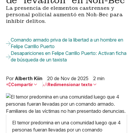
de “levantón" en Noh-Bec
La presencia de elementos castrenses y
personal policial aumentó en Noh-Bec para
inhibir delitos.
Comando armado priva de la libertad a un hombre en
Felipe Carrillo Puerto
Desapariciones en Felipe Carrillo Puerto: Activan ficha
de búsqueda de un taxista
Por
Alberth Kiin
20 de Nov de 2025
2 min
Compartir
Redimensionar texto
Pequeño
Linkedin
Mediano
Facebook
X
Grande
Whatsapp
El temor predomina en una comunidad luego que 4
Copiar enlace
personas fueran llevadas por un comando