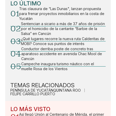
LO ÚLTIMO
Tras clausura de “Las Dunas", lanzan propuesta
01
para frenar proyectos inmobiliarios en la costa de
Yucatán
Sentencian a sicario a más de 37 años de prisión
02
por el homicidio de la cantante “Barbie de la
Salsa” en Cancún
03
¿Qué lugares recorre la nueva ruta Calderitas de
MOBI? Conoce sus puntos de interés
Conductor derriba poste de concreto tras
04
aparatoso accidente en avenida Chac Mool de
Cancún
05
Campeche inaugura turismo náutico con el
muelle Rosa de los Vientos
TEMAS RELACIONADOS
PENÍNSULA DE YUCATÁN
QUINTANA ROO
FELIPE CARRILLO PUERTO
LO MÁS VISTO
Así llegó Unión al Centenario de Mérida, el primer