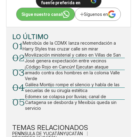
fuente preferida en
Sigue nuestro canal
Síguenos en
LO ÚLTIMO
01
Metrobús de la CDMX lanza recomendación a
Harry Styles tras cruzar calle sin mirar
02
Movilización ministerial y cateo en Villas de San
José genera expectación entre vecinos
¡Código Rojo en Cancún! Ejecutan ataque
03
armado contra dos hombres en la colonia Valle
Verde
04
Galilea Montijo rompe el silencio y habla de las
secuelas de su cirugía estética
Edomex se colapsa por lluvias; canal de
05
Cartagena se desborda y Mexibús queda sin
servicio
TEMAS RELACIONADOS
PENÍNSULA DE YUCATÁN
YUCATÁN