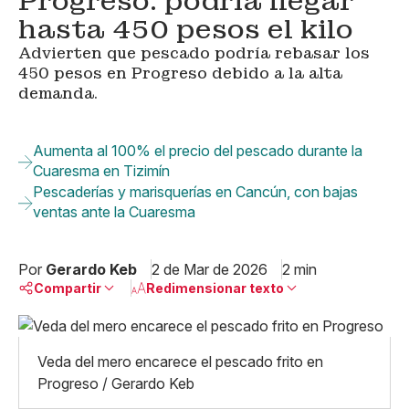
Progreso: podría llegar
hasta 450 pesos el kilo
Advierten que pescado podría rebasar los
450 pesos en Progreso debido a la alta
demanda.
Aumenta al 100% el precio del pescado durante la
Cuaresma en Tizimín
Pescaderías y marisquerías en Cancún, con bajas
ventas ante la Cuaresma
Por
Gerardo Keb
2 de Mar de 2026
2 min
Compartir
Redimensionar texto
Pequeño
Linkedin
Mediano
Veda del mero encarece el pescado frito en
Facebook
X
Grande
Progreso / Gerardo Keb
Whatsapp