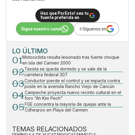
Haz que PorEsto! sea tu
fuente preferida en
Sigue nuestro canal
Síguenos en
LO ÚLTIMO
01
Motociclista resulta lesionado tras fuerte choque
en Isla del Carmen 2000
02
Taxista se queda dormido y se sale de la
carretera federal 307
03
Conductor pierde el control y se impacta contra
poste en la avenida Rancho Viejo de Cancún
04
Campeche proyecta nuevo recinto cultural en el
foro “Ah Kim Pech”
05
FGE concentra la mayoría de quejas ante la
Cdheqroo en Playa del Carmen
TEMAS RELACIONADOS
PENÍNSULA DE YUCATÁN
YUCATÁN
MOTUL