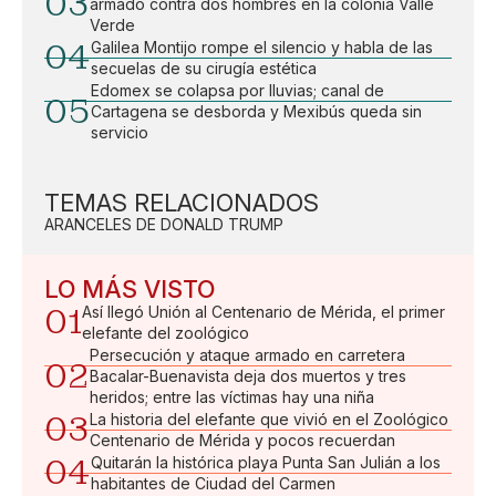
03
armado contra dos hombres en la colonia Valle
Verde
04
Galilea Montijo rompe el silencio y habla de las
secuelas de su cirugía estética
Edomex se colapsa por lluvias; canal de
05
Cartagena se desborda y Mexibús queda sin
servicio
TEMAS RELACIONADOS
ARANCELES DE DONALD TRUMP
LO MÁS VISTO
01
Así llegó Unión al Centenario de Mérida, el primer
elefante del zoológico
Persecución y ataque armado en carretera
02
Bacalar-Buenavista deja dos muertos y tres
heridos; entre las víctimas hay una niña
03
La historia del elefante que vivió en el Zoológico
Centenario de Mérida y pocos recuerdan
04
Quitarán la histórica playa Punta San Julián a los
habitantes de Ciudad del Carmen