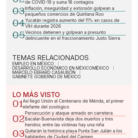
de COVID-19 y suma 18 contagios
03
Inflación, inseguridad y extorsión golpean a
pequeños comercios de Quintana Roo
04
Yucatán registra aumento del 11% en casos de
VIH durante 2026
05
Vecinos detienen y golpean a presunto
delincuente en el fraccionamiento Justo Sierra
TEMAS RELACIONADOS
EMPLEO EN MÉXICO
DESARROLLO ECONÓMICO EN MÉXICO
MÉXICO
MARCELO EBRARD CASAUBÓN
GABINETE GOBIERNO DE MÉXICO
LO MÁS VISTO
01
Así llegó Unión al Centenario de Mérida, el primer
elefante del zoológico
Persecución y ataque armado en carretera
02
Bacalar-Buenavista deja dos muertos y tres
heridos; entre las víctimas hay una niña
03
Quitarán la histórica playa Punta San Julián a los
habitantes de Ciudad del Carmen