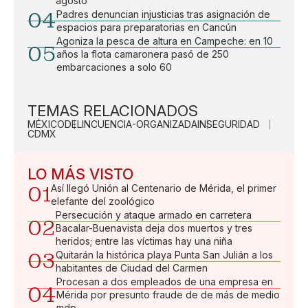
agosto
04
Padres denuncian injusticias tras asignación de
espacios para preparatorias en Cancún
Agoniza la pesca de altura en Campeche: en 10
05
años la flota camaronera pasó de 250
embarcaciones a solo 60
TEMAS RELACIONADOS
MÉXICO
DELINCUENCIA-ORGANIZADA
INSEGURIDAD
CDMX
LO MÁS VISTO
01
Así llegó Unión al Centenario de Mérida, el primer
elefante del zoológico
Persecución y ataque armado en carretera
02
Bacalar-Buenavista deja dos muertos y tres
heridos; entre las víctimas hay una niña
03
Quitarán la histórica playa Punta San Julián a los
habitantes de Ciudad del Carmen
Procesan a dos empleados de una empresa en
04
Mérida por presunto fraude de de más de medio
mdp