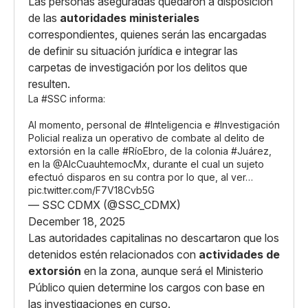
Las personas aseguradas quedaron a disposición
de las
autoridades ministeriales
correspondientes, quienes serán las encargadas
de definir su situación jurídica e integrar las
carpetas de investigación por los delitos que
resulten.
La
#SSC
informa:
Al momento, personal de
#Inteligencia
e
#Investigación
Policial realiza un operativo de combate al delito de
extorsión en la calle
#RíoEbro
, de la colonia
#Juárez
,
en la
@AlcCuauhtemocMx
, durante el cual un sujeto
efectuó disparos en su contra por lo que, al ver…
pic.twitter.com/F7V18Cvb5G
— SSC CDMX (@SSC_CDMX)
December 18, 2025
Las autoridades capitalinas no descartaron que los
detenidos estén relacionados con
actividades de
extorsión
en la zona, aunque será el Ministerio
Público quien determine los cargos con base en
las investigaciones en curso.