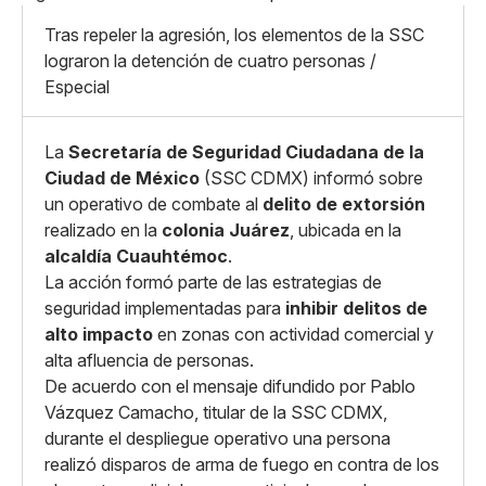
Mediano
Facebook
X
Grande
Tras repeler la agresión, los elementos de la SSC
Whatsapp
lograron la detención de cuatro personas /
Copiar enlace
Especial
La
Secretaría de Seguridad Ciudadana de la
Ciudad de México
(SSC CDMX) informó sobre
un operativo de combate al
delito de extorsión
realizado en la
colonia Juárez
, ubicada en la
alcaldía Cuauhtémoc
.
La acción formó parte de las estrategias de
seguridad implementadas para
inhibir delitos de
alto impacto
en zonas con actividad comercial y
alta afluencia de personas.
De acuerdo con el mensaje difundido por Pablo
Vázquez Camacho, titular de la SSC CDMX,
durante el despliegue operativo una persona
realizó disparos de arma de fuego en contra de los