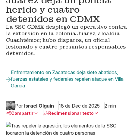
Juárez deja un policía
herido y cuatro
detenidos en CDMX
La SSC CDMX desplegó un operativo contra
la extorsión en la colonia Juárez, alcaldía
Cuauhtémoc; hubo disparos, un oficial
lesionado y cuatro presuntos responsables
detenidos.
Enfrentamiento en Zacatecas deja siete abatidos;
fuerzas estatales y federales repelen ataque en Villa
García
Por
Israel Olguín
18 de Dec de 2025
2 min
Compartir
Redimensionar texto
Pequeño
Linkedin