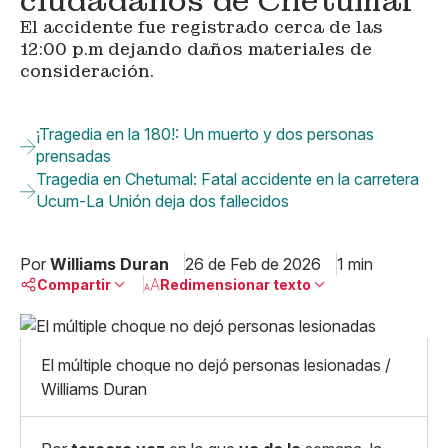
ciudadanos de Chetumal
El accidente fue registrado cerca de las
12:00 p.m dejando daños materiales de
consideración.
¡Tragedia en la 180!: Un muerto y dos personas
prensadas
Tragedia en Chetumal: Fatal accidente en la carretera
Ucum-La Unión deja dos fallecidos
Por
Williams Duran
26 de Feb de 2026
1 min
Compartir
Redimensionar texto
Pequeño
Linkedin
Mediano
El múltiple choque no dejó personas lesionadas /
Facebook
X
Grande
Williams Duran
Whatsapp
Copiar enlace