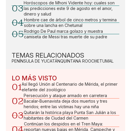
Horóscopos de Mhoni Vidente hoy: cuales son
03
las predicciones este 9 de agosto en el amor,
dinero y salud
04
Hombre cae de árbol de cinco metros y termina
sobre una lancha en Chetumal
05
Rodrigo De Paul marca golazo y muestra
camiseta de Messi tras muerte de su padre
TEMAS RELACIONADOS
PENÍNSULA DE YUCATÁN
QUINTANA ROO
CHETUMAL
LO MÁS VISTO
01
Así llegó Unión al Centenario de Mérida, el primer
elefante del zoológico
Persecución y ataque armado en carretera
02
Bacalar-Buenavista deja dos muertos y tres
heridos; entre las víctimas hay una niña
03
Quitarán la histórica playa Punta San Julián a los
habitantes de Ciudad del Carmen
Continúan los despidos en el Tren Maya:
04
reportan nuevas bajas en Mérida, Campeche y