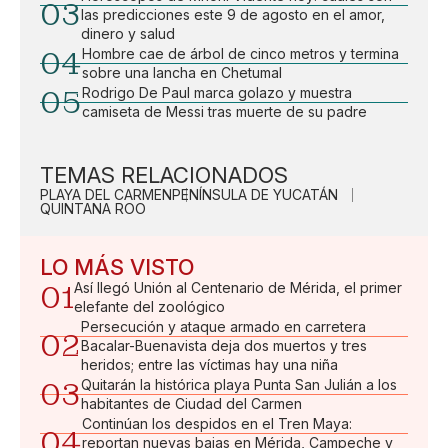
03
las predicciones este 9 de agosto en el amor,
dinero y salud
04
Hombre cae de árbol de cinco metros y termina
sobre una lancha en Chetumal
05
Rodrigo De Paul marca golazo y muestra
camiseta de Messi tras muerte de su padre
TEMAS RELACIONADOS
PLAYA DEL CARMEN
PENÍNSULA DE YUCATÁN
QUINTANA ROO
LO MÁS VISTO
01
Así llegó Unión al Centenario de Mérida, el primer
elefante del zoológico
Persecución y ataque armado en carretera
02
Bacalar-Buenavista deja dos muertos y tres
heridos; entre las víctimas hay una niña
03
Quitarán la histórica playa Punta San Julián a los
habitantes de Ciudad del Carmen
Continúan los despidos en el Tren Maya:
04
reportan nuevas bajas en Mérida, Campeche y