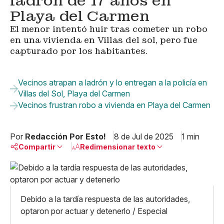
ladrón de 17 años en
Playa del Carmen
El menor intentó huir tras cometer un robo
en una vivienda en Villas del sol, pero fue
capturado por los habitantes.
Vecinos atrapan a ladrón y lo entregan a la policía en
Villas del Sol, Playa del Carmen
Vecinos frustran robo a vivienda en Playa del Carmen
Por
Redacción Por Esto!
8 de Jul de 2025
1 min
Compartir
Redimensionar texto
Pequeño
Linkedin
Mediano
Facebook
X
Grande
Debido a la tardía respuesta de las autoridades,
Whatsapp
optaron por actuar y detenerlo / Especial
Copiar enlace