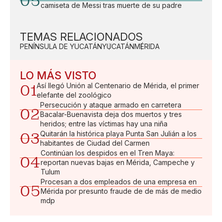
05
camiseta de Messi tras muerte de su padre
TEMAS RELACIONADOS
PENÍNSULA DE YUCATÁN
YUCATÁN
MÉRIDA
LO MÁS VISTO
01
Así llegó Unión al Centenario de Mérida, el primer
elefante del zoológico
Persecución y ataque armado en carretera
02
Bacalar-Buenavista deja dos muertos y tres
heridos; entre las víctimas hay una niña
03
Quitarán la histórica playa Punta San Julián a los
habitantes de Ciudad del Carmen
Continúan los despidos en el Tren Maya:
04
reportan nuevas bajas en Mérida, Campeche y
Tulum
Procesan a dos empleados de una empresa en
05
Mérida por presunto fraude de de más de medio
mdp