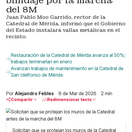
blindaje por la marcha
del 8M
Juan Pablo Moo Garrido, rector de la
Catedral de Mérida, informó que el Gobierno
del Estado instalará vallas metálicas en el
recinto.
Restauración de la Catedral de Mérida avanza al 50%;
trabajos terminarían en enero
Avanzan trabajos de mantenimiento en la Catedral de
San Idelfonso de Mérida
Por
Alejandro Febles
6 de Mar de 2026
2 min
Compartir
Redimensionar texto
Pequeño
Linkedin
Mediano
Facebook
X
Grande
Solicitan que se protejan los muros de la Catedral