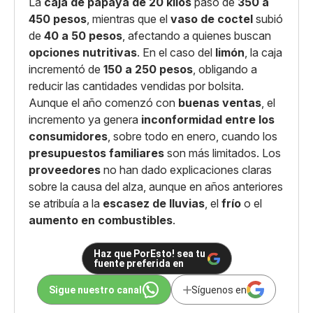
La
caja de papaya de 20 kilos
pasó de
350 a
450 pesos
, mientras que el
vaso de coctel
subió
de
40 a 50 pesos
, afectando a quienes buscan
opciones nutritivas
. En el caso del
limón
, la caja
incrementó de
150 a 250 pesos
, obligando a
reducir las cantidades vendidas por bolsita.
Aunque el año comenzó con
buenas ventas
, el
incremento ya genera
inconformidad entre los
consumidores
, sobre todo en enero, cuando los
presupuestos familiares
son más limitados. Los
proveedores
no han dado explicaciones claras
sobre la causa del alza, aunque en años anteriores
se atribuía a la
escasez de lluvias
, el
frío
o el
aumento en combustibles
.
Haz que PorEsto! sea tu
fuente preferida en
Sigue nuestro canal
Síguenos en