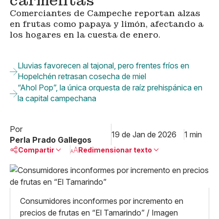
carmelitas
Comerciantes de Campeche reportan alzas
en frutas como papaya y limón, afectando a
los hogares en la cuesta de enero.
Lluvias favorecen al tajonal, pero frentes fríos en
Hopelchén retrasan cosecha de miel
“Ahol Pop”, la única orquesta de raíz prehispánica en
la capital campechana
Por
19 de Jan de 2026
1 min
Perla Prado Gallegos
Compartir
Redimensionar texto
Pequeño
Linkedin
Mediano
Facebook
X
Grande
Consumidores inconformes por incremento en
Whatsapp
precios de frutas en “El Tamarindo” / Imagen
Copiar enlace