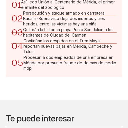
01
Así llegó Unión al Centenario de Mérida, el primer
elefante del zoológico
Persecución y ataque armado en carretera
02
Bacalar-Buenavista deja dos muertos y tres
heridos; entre las víctimas hay una niña
03
Quitarán la histórica playa Punta San Julián a los
habitantes de Ciudad del Carmen
Continúan los despidos en el Tren Maya:
04
reportan nuevas bajas en Mérida, Campeche y
Tulum
Procesan a dos empleados de una empresa en
05
Mérida por presunto fraude de de más de medio
mdp
Te puede interesar