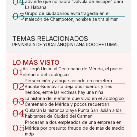
04
advierte que no habrá “válvula de escape” para
La Habana
05
Grupo de ciudadanos evita tragedia en el
malecón de Champotón; hombre se tira al mar
TEMAS RELACIONADOS
PENÍNSULA DE YUCATÁN
QUINTANA ROO
CHETUMAL
LO MÁS VISTO
01
Así llegó Unión al Centenario de Mérida, el primer
elefante del zoológico
Persecución y ataque armado en carretera
02
Bacalar-Buenavista deja dos muertos y tres
heridos; entre las víctimas hay una niña
03
La historia del elefante que vivió en el Zoológico
Centenario de Mérida y pocos recuerdan
04
Quitarán la histórica playa Punta San Julián a los
habitantes de Ciudad del Carmen
Procesan a dos empleados de una empresa en
05
Mérida por presunto fraude de de más de medio
mdp