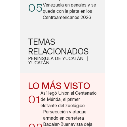
05
Venezuela en penales y se
queda con la plata en los
Centroamericanos 2026
TEMAS
RELACIONADOS
PENÍNSULA DE YUCATÁN
YUCATÁN
LO MÁS VISTO
Así llegó Unión al Centenario
01
de Mérida, el primer
elefante del zoológico
Persecución y ataque
armado en carretera
Bacalar-Buenavista deja