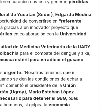
ieren curación costosa y generan
pérdidas
Rural de Yucatán (Seder)
,
Edgardo Medina
oportunidad de convertirse en
“referente
ma gracias a un innovador proyecto que
ériles
en colaboración con la
Universidad
ultad de Medicina Veterinaria de la UADY
,
olbachia
para el combate del dengue y zika,
mosca estéril para erradicar el gusano
es
urgente
. “Nosotros tenemos que ir
ando se den las condiciones de echar a
n”, comentó el presidente de la
Unión
atán (Ugroy)
,
Mario Esteban López
o necesario para detener el GBG
, pues
ra humanos, sí golpea la
economía