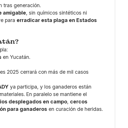
n tras generación.
e amigable
, sin químicos sintéticos ni
ave para
erradicar esta plaga en Estados
atán?
pla:
s
en Yucatán.
ues 2025 cerrará con más de mil casos
ADY
ya participa, y los ganaderos están
ateriales. En paralelo se mantiene el
rios desplegados en campo
,
cercos
ión para ganaderos
en curación de heridas.