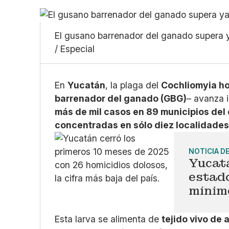
El gusano barrenador del ganado supera y
/ Especial
En
Yucatán
, la plaga del
Cochliomyia h
barrenador del ganado (GBG)
– avanza 
más de mil casos en 89 municipios del
concentradas en sólo diez localidade
NOTICIA D
Yucatá
estado
mínimo
Esta larva se alimenta de
tejido vivo de 