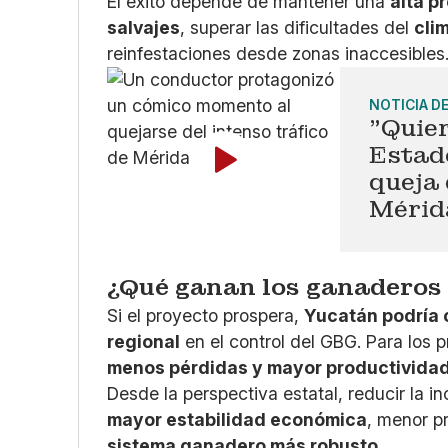
El éxito depende de mantener una
alta p
salvajes
, superar las dificultades del
cli
reinfestaciones desde zonas inaccesibles
NOTICIA D
"Quier
Estad
queja 
Mérid
¿Qué ganan los ganaderos 
Si el proyecto prospera,
Yucatán podría c
regional
en el control del GBG. Para los p
menos pérdidas y mayor productivida
Desde la perspectiva estatal, reducir la i
mayor estabilidad económica
, menor pr
sistema ganadero más robusto
.