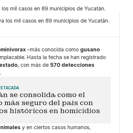
Pequeño
Linkedin
Mediano
Facebook
a los mil casos en 89 municipios de Yucatán.
Grande
X
Whatsapp
Copiar enlace
ominivorax
–más conocida como
gusano
implacable. Hasta la fecha se han registrado
 estado
, con más de
570 detecciones
s
.
ESTACADA
n se consolida como el
 más seguro del país con
s históricos en homicidios
animales
y en ciertos casos humanos,