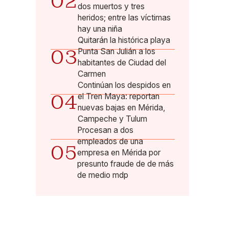
02
dos muertos y tres
heridos; entre las víctimas
hay una niña
Quitarán la histórica playa
03
Punta San Julián a los
habitantes de Ciudad del
Carmen
Continúan los despidos en
04
el Tren Maya: reportan
nuevas bajas en Mérida,
Campeche y Tulum
Procesan a dos
empleados de una
05
empresa en Mérida por
presunto fraude de de más
de medio mdp