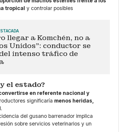
roporción de machos estériles frente a los
ma tropical
y controlar posibles
.
ESTACADA
o llegar a Komchén, no a
os Unidos": conductor se
del intenso tráfico de
a
y el estado?
onvertirse en referente nacional y
roductores significaría
menos heridas,
d
.
ncidencia del gusano barrenador implica
esión sobre servicios veterinarios y un