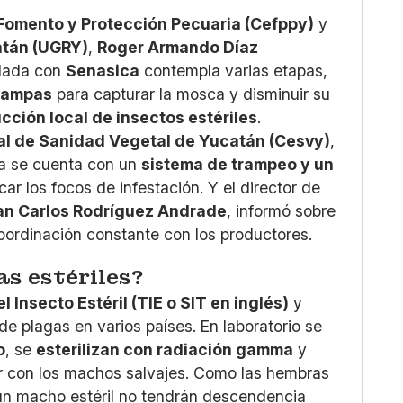
 Fomento y Protección Pecuaria (Cefppy)
y
atán (UGRY)
,
Roger Armando Díaz
rdada con
Senasica
contempla varias etapas,
trampas
para capturar la mosca y disminuir su
cción local de insectos estériles
.
al de Sanidad Vegetal de Yucatán (Cesvy)
,
ya se cuenta con un
sistema de trampeo y un
ar los focos de infestación. Y el director de
an Carlos Rodríguez Andrade
, informó sobre
oordinación constante con los productores.
as estériles?
l Insecto Estéril (TIE o SIT en inglés)
y
de plagas en varios países. En laboratorio se
o
, se
esterilizan con radiación gamma
y
ir con los machos salvajes. Como las hembras
 un macho estéril no tendrán descendencia