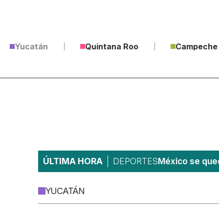
Yucatán
Quintana Roo
Campeche
ÚLTIMA HORA
DEPORTES
México se qued
YUCATÁN