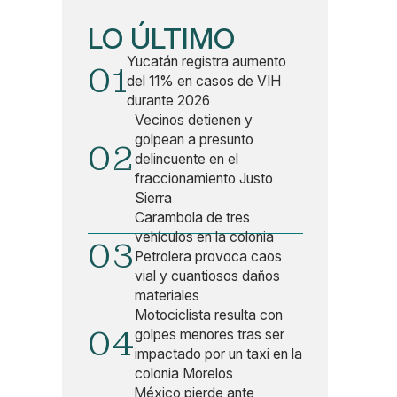
LO ÚLTIMO
Yucatán registra aumento
01
del 11% en casos de VIH
durante 2026
Vecinos detienen y
golpean a presunto
02
delincuente en el
fraccionamiento Justo
Sierra
Carambola de tres
vehículos en la colonia
03
Petrolera provoca caos
vial y cuantiosos daños
materiales
Motociclista resulta con
04
golpes menores tras ser
impactado por un taxi en la
colonia Morelos
México pierde ante