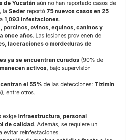
os de Yucatán
aún no han reportado casos de
, la
Seder
reportó
75 nuevos casos en 25
 a
1,093 infestaciones
.
, porcinos, ovinos, equinos, caninos y
ta once años
. Las lesiones provienen de
es, laceraciones o mordeduras de
es ya se encuentran curados
(90% de
rmanecen activos
, bajo supervisión
ncentran el 55%
de las detecciones:
Tizimín
6)
, entre otros.
s exige
infraestructura, personal
ol de calidad
. Además, se requiere un
a evitar reinfestaciones.