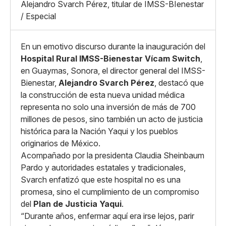
Mediano
Alejandro Svarch Pérez, titular de IMSS-BIenestar
Facebook
X
Grande
/ Especial
Whatsapp
Copiar enlace
En un emotivo discurso durante la inauguración del
Hospital Rural IMSS-Bienestar Vícam Switch
,
en Guaymas, Sonora, el director general del IMSS-
Bienestar,
Alejandro Svarch Pérez
, destacó que
la construcción de esta nueva unidad médica
representa no solo una inversión de más de 700
millones de pesos, sino también un acto de justicia
histórica para la Nación Yaqui y los pueblos
originarios de México.
Acompañado por la presidenta Claudia Sheinbaum
Pardo y autoridades estatales y tradicionales,
Svarch enfatizó que este hospital no es una
promesa, sino el cumplimiento de un compromiso
del
Plan de Justicia Yaqui
.
“Durante años, enfermar aquí era irse lejos, parir