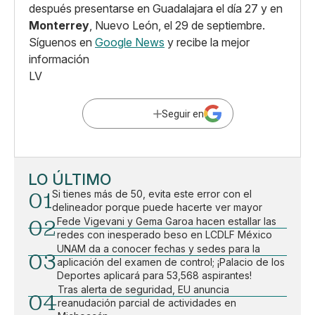
después presentarse en Guadalajara el día 27 y en
Monterrey
, Nuevo León, el 29 de septiembre.
Síguenos en
Google News
y recibe la mejor
información
LV
Seguir en
LO ÚLTIMO
01
Si tienes más de 50, evita este error con el
delineador porque puede hacerte ver mayor
02
Fede Vigevani y Gema Garoa hacen estallar las
redes con inesperado beso en LCDLF México
UNAM da a conocer fechas y sedes para la
03
aplicación del examen de control; ¡Palacio de los
Deportes aplicará para 53,568 aspirantes!
Tras alerta de seguridad, EU anuncia
04
reanudación parcial de actividades en