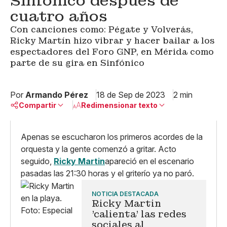
Sinfónico después de
cuatro años
Con canciones como: Pégate y Volverás,
Ricky Martín hizo vibrar y hacer bailar a los
espectadores del Foro GNP, en Mérida como
parte de su gira en Sinfónico
Por
Armando Pérez
18 de Sep de 2023
2 min
Compartir
Redimensionar texto
Pequeño
Linkedin
Apenas se escucharon los primeros acordes de la
Mediano
Facebook
orquesta y la gente comenzó a gritar. Acto
X
Grande
seguido,
Ricky Martin
apareció en el escenario
Whatsapp
pasadas las 21:30 horas y el griterío ya no paró.
Copiar enlace
NOTICIA DESTACADA
Ricky Martin
'calienta' las redes
sociales al