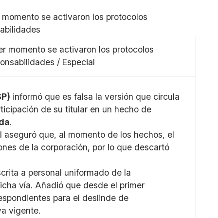
Pequeño
Linkedin
Mediano
Facebook
Grande
X
er momento se activaron los protocolos
Whatsapp
onsabilidades / Especial
Copiar enlace
SP)
informó que es falsa la versión que circula
ticipación de su titular en un hecho de
ida
.
l aseguró que, al momento de los hechos, el
ones de la corporación, por lo que descartó
crita a personal uniformado de la
cha vía. Añadió que desde el primer
espondientes para el deslinde de
va vigente.