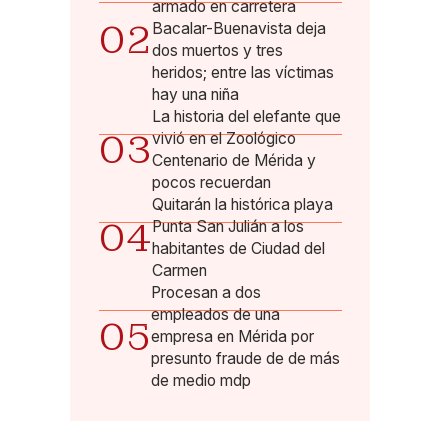
armado en carretera
02
Bacalar-Buenavista deja
dos muertos y tres
heridos; entre las víctimas
hay una niña
La historia del elefante que
03
vivió en el Zoológico
Centenario de Mérida y
pocos recuerdan
Quitarán la histórica playa
04
Punta San Julián a los
habitantes de Ciudad del
Carmen
Procesan a dos
empleados de una
05
empresa en Mérida por
presunto fraude de de más
de medio mdp