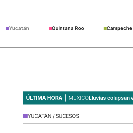
Yucatán
Quintana Roo
Campeche
ÚLTIMA HORA
MÉXICO
Lluvias colapsan 
YUCATÁN / SUCESOS