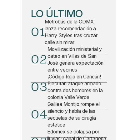
LO ÚLTIMO
Metrobús de la CDMX
01
lanza recomendación a
Harry Styles tras cruzar
calle sin mirar
Movilización ministerial y
02
cateo en Villas de San
José genera expectación
entre vecinos
¡Código Rojo en Cancún!
03
Ejecutan ataque armado
contra dos hombres en la
colonia Valle Verde
Galilea Montijo rompe el
04
silencio y habla de las
secuelas de su cirugía
estética
Edomex se colapsa por
lluvias; canal de Cartagena