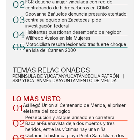
02
FGR detiene a mujer vinculada con red de
contrabando de hidrocarburos en CDMX
Geovanna Bañuelos denuncia presunto atentado
03
contra su equipo en Zacatecas; pide
investigación federal
04
Habitantes cuestionan desempeño de regidor
Wilfredo Ávalos en Isla Mujeres
05
Motociclista resulta lesionado tras fuerte choque
en Isla del Carmen 2000
TEMAS RELACIONADOS
PENÍNSULA DE YUCATÁN
YUCATÁN
CECILIA PATRÓN
SSP YUCATÁN
MÉRIDA
AYUNTAMIENTO DE MÉRIDA
LO MÁS VISTO
01
Así llegó Unión al Centenario de Mérida, el primer
elefante del zoológico
Persecución y ataque armado en carretera
02
Bacalar-Buenavista deja dos muertos y tres
heridos; entre las víctimas hay una niña
03
Quitarán la histórica playa Punta San Julián a los