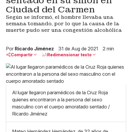
sentado en su sillón en
Ciudad del Carmen
Según se informó, el hombre llevaba una
semana tomando, por lo que la causa de la
muerte pudo ser una congestión alcohólica
Por
Ricardo Jiménez
31 de Aug de 2021
2 min
Compartir
Redimensionar texto
Pequeño
Linkedin
Mediano
Facebook
X
Grande
Whatsapp
Al lugar llegaron paramédicos de la Cruz Roja
Copiar enlace
quienes encontraron a la persona del sexo
masculino con el cuerpo amoratado sentado /
Ricardo Jiménez
Mateo Hernández Hernández, de 32 años de