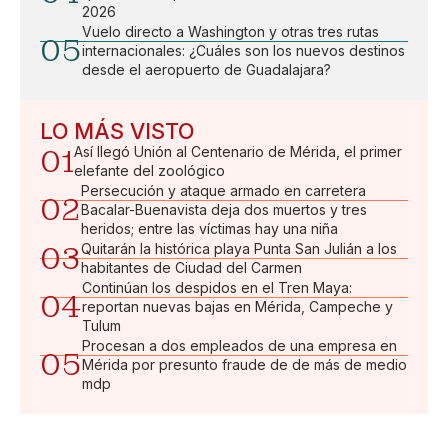
2026
Vuelo directo a Washington y otras tres rutas
05
internacionales: ¿Cuáles son los nuevos destinos
desde el aeropuerto de Guadalajara?
LO MÁS VISTO
01
Así llegó Unión al Centenario de Mérida, el primer
elefante del zoológico
Persecución y ataque armado en carretera
02
Bacalar-Buenavista deja dos muertos y tres
heridos; entre las víctimas hay una niña
03
Quitarán la histórica playa Punta San Julián a los
habitantes de Ciudad del Carmen
Continúan los despidos en el Tren Maya:
04
reportan nuevas bajas en Mérida, Campeche y
Tulum
Procesan a dos empleados de una empresa en
05
Mérida por presunto fraude de de más de medio
mdp