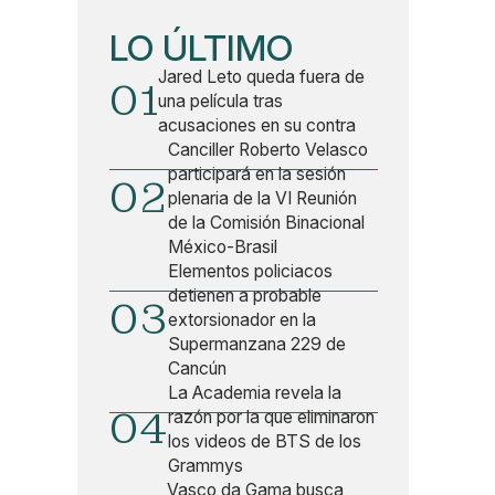
LO ÚLTIMO
Jared Leto queda fuera de
01
una película tras
acusaciones en su contra
Canciller Roberto Velasco
participará en la sesión
02
plenaria de la VI Reunión
de la Comisión Binacional
México-Brasil
Elementos policiacos
detienen a probable
03
extorsionador en la
Supermanzana 229 de
Cancún
La Academia revela la
04
razón por la que eliminaron
los videos de BTS de los
Grammys
Vasco da Gama busca