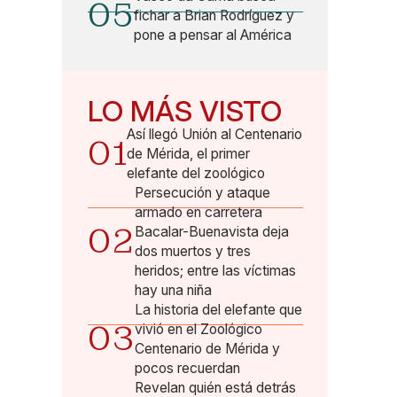
05
fichar a Brian Rodríguez y
pone a pensar al América
LO MÁS VISTO
Así llegó Unión al Centenario
01
de Mérida, el primer
elefante del zoológico
Persecución y ataque
armado en carretera
02
Bacalar-Buenavista deja
dos muertos y tres
heridos; entre las víctimas
hay una niña
La historia del elefante que
03
vivió en el Zoológico
Centenario de Mérida y
pocos recuerdan
Revelan quién está detrás