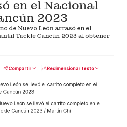
ó en el Nacional
Cancún 2023
no de Nuevo León arrasó en el
ntil Tackle Cancún 2023 al obtener
Compartir
Redimensionar texto
Pequeño
Linkedin
Mediano
Facebook
Grande
X
evo León se llevó el carrito completo en el
Whatsapp
ckle Cancún 2023 / Martín Chi
Copiar enlace