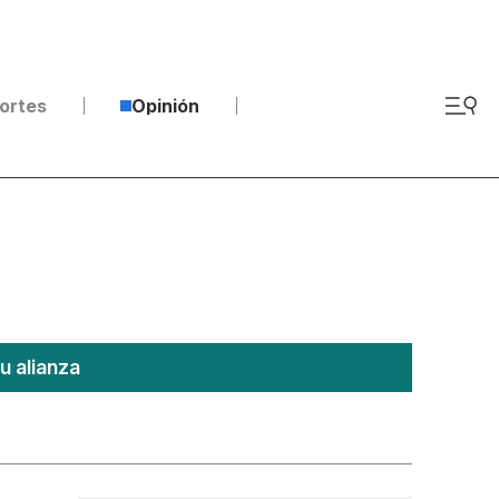
ortes
Opinión
u alianza