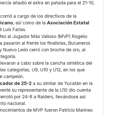
arcía añadió el extra en patada para el 21-10,
 corrió a cargo de los directivos de la
ricano
, así como de la
Asociación Estatal
Luis Farias.
rofeo al Jugador Más Valioso (MVP) Rogelio
asaron al frente los finalistas, Bucaneros
y Nuevo León cerró con broche de oro, al
ategoría.
llevaron a cabo sobre la cancha sintética del
 las categorías, U9, U10 y U12, en los que
de campeón.
cador de 25-2
a su similar de Yucatán en la
ente su representante de la U10 dio cuenta
errotó por 24-8 a Raiders, llevándose así
nto nacional.
onocimientos de MVP fueron Patricio Marines