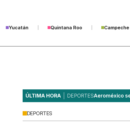
Yucatán
Quintana Roo
Campeche
ÚLTIMA HORA
DEPORTES
Aeroméxico ser
DEPORTES