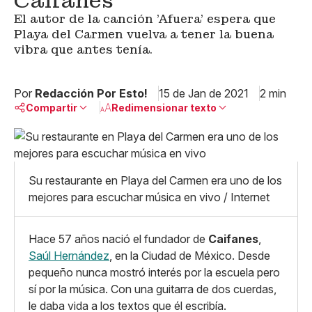
Caifanes
El autor de la canción 'Afuera' espera que
Playa del Carmen vuelva a tener la buena
vibra que antes tenía.
Por
Redacción Por Esto!
15 de Jan de 2021
2 min
Compartir
Redimensionar texto
Pequeño
Linkedin
Mediano
Facebook
X
Grande
Su restaurante en Playa del Carmen era uno de los
Whatsapp
mejores para escuchar música en vivo / Internet
Copiar enlace
Hace 57 años nació el fundador de
Caifanes
,
Saúl Hernández
, en la Ciudad de México. Desde
pequeño nunca mostró interés por la escuela pero
sí por la música. Con una guitarra de dos cuerdas,
le daba vida a los textos que él escribía.