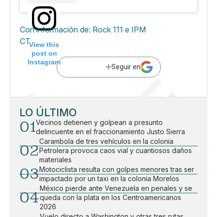
A post shared by Sau00fal Hernu00e1ndez (u0040saul
Con información de: Rock 111 e IPM
CT
View this
post on
Instagram
Seguir en
LO ÚLTIMO
01
Vecinos detienen y golpean a presunto
delincuente en el fraccionamiento Justo Sierra
Carambola de tres vehículos en la colonia
02
Petrolera provoca caos vial y cuantiosos daños
materiales
03
Motociclista resulta con golpes menores tras ser
impactado por un taxi en la colonia Morelos
México pierde ante Venezuela en penales y se
04
queda con la plata en los Centroamericanos
2026
Vuelo directo a Washington y otras tres rutas