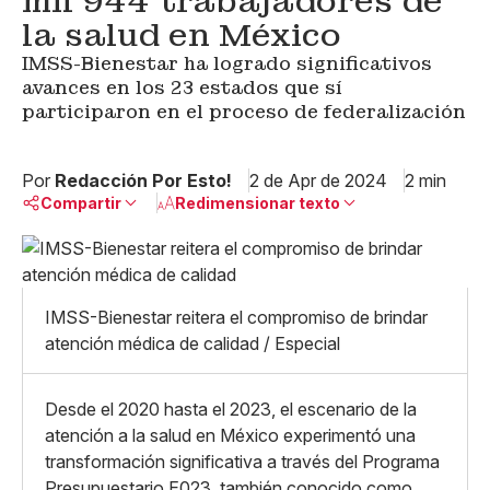
mil 944 trabajadores de
la salud en México
IMSS-Bienestar ha logrado significativos
avances en los 23 estados que sí
participaron en el proceso de federalización
Por
Redacción Por Esto!
2 de Apr de 2024
2 min
Compartir
Redimensionar texto
Pequeño
Linkedin
Mediano
Facebook
X
Grande
IMSS-Bienestar reitera el compromiso de brindar
Whatsapp
atención médica de calidad / Especial
Copiar enlace
Desde el 2020 hasta el 2023, el escenario de la
atención a la salud en México experimentó una
transformación significativa a través del Programa
Presupuestario E023, también conocido como