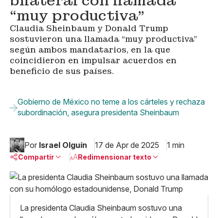
bilateral con llamada
“muy productiva”
Claudia Sheinbaum y Donald Trump
sostuvieron una llamada “muy productiva”
según ambos mandatarios, en la que
coincidieron en impulsar acuerdos en
beneficio de sus países.
Gobierno de México no teme a los cárteles y rechaza
subordinación​, asegura presidenta Sheinbaum
Por
Israel Olguín
17 de Apr de 2025
1 min
Compartir
Redimensionar texto
Pequeño
Linkedin
Mediano
Facebook
X
Grande
La presidenta Claudia Sheinbaum sostuvo una
Whatsapp