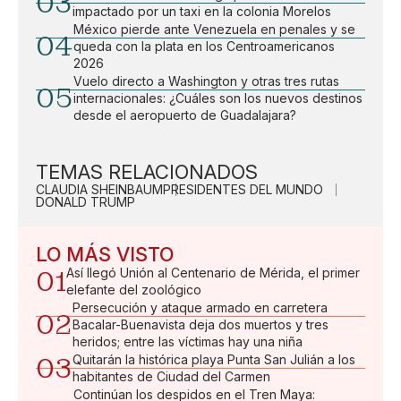
03
impactado por un taxi en la colonia Morelos
México pierde ante Venezuela en penales y se
04
queda con la plata en los Centroamericanos
2026
Vuelo directo a Washington y otras tres rutas
05
internacionales: ¿Cuáles son los nuevos destinos
desde el aeropuerto de Guadalajara?
TEMAS RELACIONADOS
CLAUDIA SHEINBAUM
PRESIDENTES DEL MUNDO
DONALD TRUMP
LO MÁS VISTO
01
Así llegó Unión al Centenario de Mérida, el primer
elefante del zoológico
Persecución y ataque armado en carretera
02
Bacalar-Buenavista deja dos muertos y tres
heridos; entre las víctimas hay una niña
03
Quitarán la histórica playa Punta San Julián a los
habitantes de Ciudad del Carmen
Continúan los despidos en el Tren Maya: