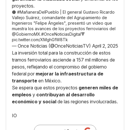
proyectos.
🟤
#MañaneraDelPueblo
| El general Gustavo Ricardo
Vallejo Suárez, comandante del Agrupamiento de
Ingenieros "Felipe Ángeles", presentó un video que
muestra los avances de los proyectos ferroviarios del
@GobiernoMX
.
#OnceNoticiasDigital
🔻
pic.twitter.com/XMghGfW8Tk
— Once Noticias (@OnceNoticiasTV)
April 2, 2025
La inversión total para la construcción de estos
tramos ferroviarios asciende a 157 mil millones de
pesos, reflejando el compromiso del gobierno
federal por
mejorar la infraestructura de
transporte
en México.
Se espera que estos proyectos
generen miles de
empleos
y
contribuyan al desarrollo
económico y social
de las regiones involucradas.
IO