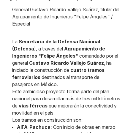
Mediano
Facebook
X
Grande
General Gustavo Ricardo Vallejo Suárez, titular del
Whatsapp
Agrupamiento de Ingenieros "Felipe Ángeles" /
Copiar enlace
Especial
La
Secretaría de la Defensa Nacional
(Defensa
), a través del
Agrupamiento de
Ingenieros "Felipe Ángeles"
comandado por el
general
Gustavo Ricardo Vallejo Suárez
, ha
iniciado la construcción de
cuatro tramos
ferroviarios
destinados al transporte de
pasajeros en México.
Este ambicioso proyecto forma parte del plan
nacional para desarrollar más de tres mil kilómetros
de
vías férreas
que mejorarán la conectividad y
movilidad en el país. ​
Los tramos en construcción son:​
AIFA-Pachuca:
Con inicio de obras en marzo