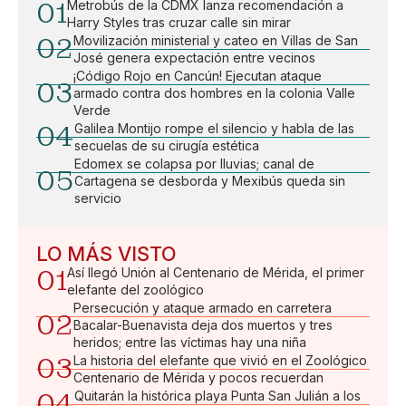
01
Metrobús de la CDMX lanza recomendación a
Harry Styles tras cruzar calle sin mirar
02
Movilización ministerial y cateo en Villas de San
José genera expectación entre vecinos
¡Código Rojo en Cancún! Ejecutan ataque
03
armado contra dos hombres en la colonia Valle
Verde
04
Galilea Montijo rompe el silencio y habla de las
secuelas de su cirugía estética
Edomex se colapsa por lluvias; canal de
05
Cartagena se desborda y Mexibús queda sin
servicio
LO MÁS VISTO
01
Así llegó Unión al Centenario de Mérida, el primer
elefante del zoológico
Persecución y ataque armado en carretera
02
Bacalar-Buenavista deja dos muertos y tres
heridos; entre las víctimas hay una niña
03
La historia del elefante que vivió en el Zoológico
Centenario de Mérida y pocos recuerdan
04
Quitarán la histórica playa Punta San Julián a los