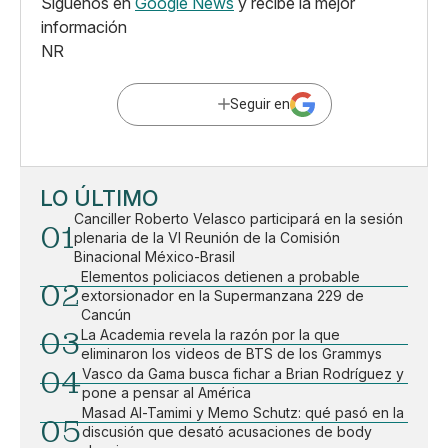
Síguenos en
Google News
y recibe la mejor
información
NR
Seguir en
LO ÚLTIMO
Canciller Roberto Velasco participará en la sesión
01
plenaria de la VI Reunión de la Comisión
Binacional México-Brasil
Elementos policiacos detienen a probable
02
extorsionador en la Supermanzana 229 de
Cancún
03
La Academia revela la razón por la que
eliminaron los videos de BTS de los Grammys
04
Vasco da Gama busca fichar a Brian Rodríguez y
pone a pensar al América
Masad Al-Tamimi y Memo Schutz: qué pasó en la
05
discusión que desató acusaciones de body