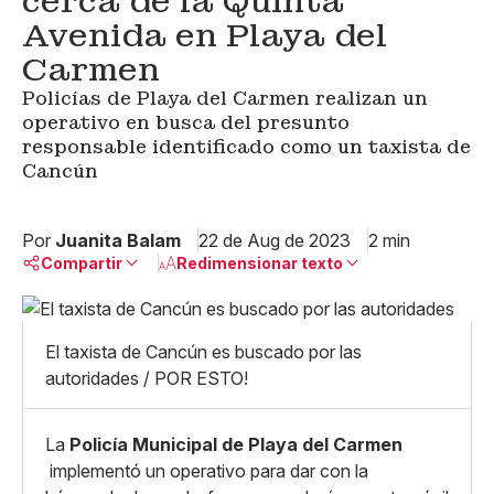
cerca de la Quinta
Avenida en Playa del
Carmen
Policías de Playa del Carmen realizan un
operativo en busca del presunto
responsable identificado como un taxista de
Cancún
Por
Juanita Balam
22 de Aug de 2023
2 min
Compartir
Redimensionar texto
Pequeño
Linkedin
Mediano
El taxista de Cancún es buscado por las
Facebook
X
Grande
autoridades / POR ESTO!
Whatsapp
Copiar enlace
La
Policía Municipal de
Playa del Carmen
implementó un operativo para dar con la