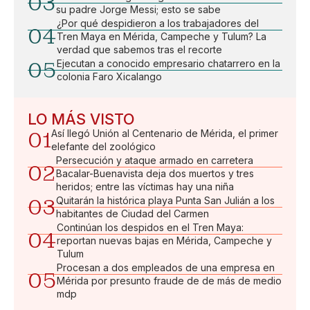
03
su padre Jorge Messi; esto se sabe
¿Por qué despidieron a los trabajadores del
04
Tren Maya en Mérida, Campeche y Tulum? La
verdad que sabemos tras el recorte
05
Ejecutan a conocido empresario chatarrero en la
colonia Faro Xicalango
LO MÁS VISTO
01
Así llegó Unión al Centenario de Mérida, el primer
elefante del zoológico
Persecución y ataque armado en carretera
02
Bacalar-Buenavista deja dos muertos y tres
heridos; entre las víctimas hay una niña
03
Quitarán la histórica playa Punta San Julián a los
habitantes de Ciudad del Carmen
Continúan los despidos en el Tren Maya:
04
reportan nuevas bajas en Mérida, Campeche y
Tulum
Procesan a dos empleados de una empresa en
05
Mérida por presunto fraude de de más de medio
mdp