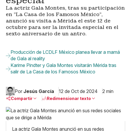
especial
La actriz Gala Montes, tras su participación
en "La Casa de los Famosos México",
anunció su visita a Mérida el este 12 de
octubre para ser la invitada especial en el
sexto aniversario de un antro.
Producción de LCDLF México planea llevar a mamá
de Gala al reality
Karime Pindter y Gala Montes visitarán Mérida tras
salir de La Casa de los Famosos México
Por
Jesús García
12 de Oct de 2024
2 min
Compartir
Redimensionar texto
Pequeño
Linkedin
Mediano
Facebook
X
Grande
La actriz Gala Montes anunció en sus redes