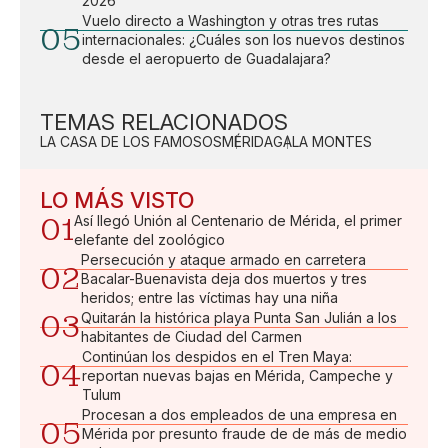
2026
Vuelo directo a Washington y otras tres rutas
05
internacionales: ¿Cuáles son los nuevos destinos
desde el aeropuerto de Guadalajara?
TEMAS RELACIONADOS
LA CASA DE LOS FAMOSOS
MÉRIDA
GALA MONTES
LO MÁS VISTO
01
Así llegó Unión al Centenario de Mérida, el primer
elefante del zoológico
Persecución y ataque armado en carretera
02
Bacalar-Buenavista deja dos muertos y tres
heridos; entre las víctimas hay una niña
03
Quitarán la histórica playa Punta San Julián a los
habitantes de Ciudad del Carmen
Continúan los despidos en el Tren Maya:
04
reportan nuevas bajas en Mérida, Campeche y
Tulum
Procesan a dos empleados de una empresa en
05
Mérida por presunto fraude de de más de medio