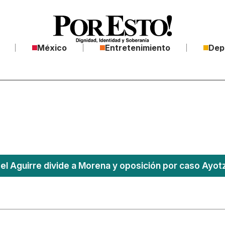
México
Entretenimiento
Dep
l Aguirre divide a Morena y oposición por caso Ayotz