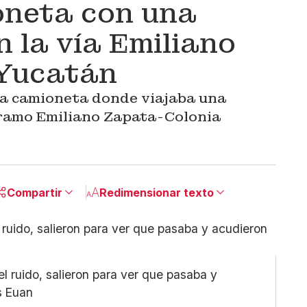
oneta con una
n la vía Emiliano
Yucatán
la camioneta donde viajaba una
tramo Emiliano Zapata-Colonia
Compartir
Redimensionar texto
Pequeño
Linkedin
Mediano
Facebook
Grande
X
l ruido, salieron para ver que pasaba y
Whatsapp
os Euan
Copiar enlace