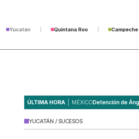
Yucatán
Quintana Roo
Campeche
ÚLTIMA HORA
MÉXICO
Detención de Ánge
YUCATÁN / SUCESOS