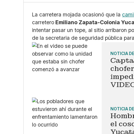
La carretera mojada ocasionó que la
cami
carretero
Emiliano Zapata-Colonia Yuc
intentar pasar un tope, al sitio arribaron 
de la secretaria de seguridad pública para
NOTICIA D
Capta
chofer
imped
VIDE
NOTICIA D
Hombr
el cos
Yucat