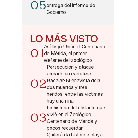
05
entrega del informe de
Gobierno
LO MÁS VISTO
Así llegó Unión al Centenario
01
de Mérida, el primer
elefante del zoológico
Persecución y ataque
armado en carretera
02
Bacalar-Buenavista deja
dos muertos y tres
heridos; entre las víctimas
hay una niña
La historia del elefante que
03
vivió en el Zoológico
Centenario de Mérida y
pocos recuerdan
Quitarán la histórica playa