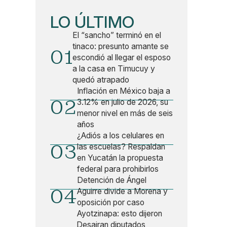
LO ÚLTIMO
El “sancho” terminó en el
tinaco: presunto amante se
01
escondió al llegar el esposo
a la casa en Timucuy y
quedó atrapado
Inflación en México baja a
02
3.12% en julio de 2026, su
menor nivel en más de seis
años
¿Adiós a los celulares en
03
las escuelas? Respaldan
en Yucatán la propuesta
federal para prohibirlos
Detención de Ángel
04
Aguirre divide a Morena y
oposición por caso
Ayotzinapa: esto dijeron
Desairan diputados