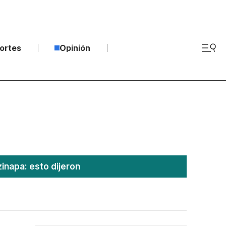
ortes
Opinión
inapa: esto dijeron