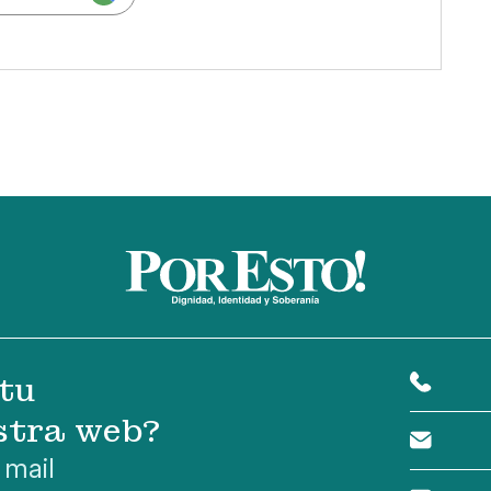
tu
stra web?
 mail