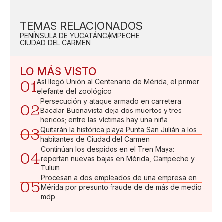
TEMAS RELACIONADOS
PENÍNSULA DE YUCATÁN
CAMPECHE
CIUDAD DEL CARMEN
LO MÁS VISTO
01
Así llegó Unión al Centenario de Mérida, el primer
elefante del zoológico
Persecución y ataque armado en carretera
02
Bacalar-Buenavista deja dos muertos y tres
heridos; entre las víctimas hay una niña
03
Quitarán la histórica playa Punta San Julián a los
habitantes de Ciudad del Carmen
Continúan los despidos en el Tren Maya:
04
reportan nuevas bajas en Mérida, Campeche y
Tulum
Procesan a dos empleados de una empresa en
05
Mérida por presunto fraude de de más de medio
mdp