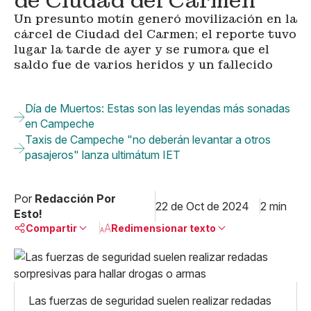
de Ciudad del Carmen
Un presunto motín generó movilización en la
cárcel de Ciudad del Carmen; el reporte tuvo
lugar la tarde de ayer y se rumora que el
saldo fue de varios heridos y un fallecido
Día de Muertos: Estas son las leyendas más sonadas
en Campeche
Taxis de Campeche "no deberán levantar a otros
pasajeros" lanza ultimátum IET
Por
Redacción Por
22 de Oct de 2024
2 min
Esto!
Compartir
Redimensionar texto
Pequeño
Linkedin
Mediano
Facebook
X
Grande
Las fuerzas de seguridad suelen realizar redadas
Whatsapp