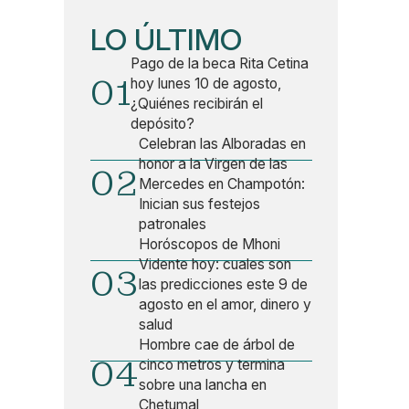
LO ÚLTIMO
Pago de la beca Rita Cetina
01
hoy lunes 10 de agosto,
¿Quiénes recibirán el
depósito?
Celebran las Alboradas en
honor a la Virgen de las
02
Mercedes en Champotón:
Inician sus festejos
patronales
Horóscopos de Mhoni
Vidente hoy: cuales son
03
las predicciones este 9 de
agosto en el amor, dinero y
salud
Hombre cae de árbol de
04
cinco metros y termina
sobre una lancha en
Chetumal