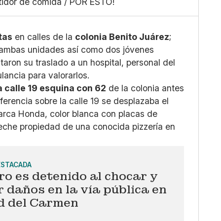
rtidor de comida / POR ESTO!
Grande
X
Whatsapp
Copiar enlace
tas
en calles de la
colonia Benito Juárez
;
ambas unidades así como dos jóvenes
taron su traslado a un hospital, personal del
ancia para valorarlos.
a calle 19 esquina con 62
de la colonia antes
erencia sobre la calle 19 se desplazaba el
arca Honda, color blanca con placas de
che propiedad de una conocida pizzería en
ESTACADA
ro es detenido al chocar y
 daños en la vía pública en
d del Carmen