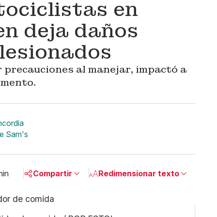
ociclistas en
en deja daños
 lesionados
r precauciones al manejar, impactó a
imento.
ncordia
de Sam's
min
Compartir
Redimensionar texto
Pequeño
Linkedin
Mediano
Facebook