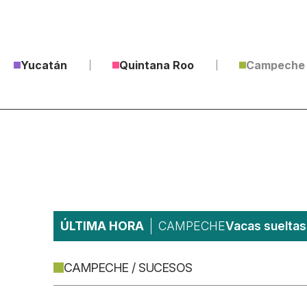
Yucatán
Quintana Roo
Campeche
ÚLTIMA HORA
CAMPECHE
Vacas sueltas 
CAMPECHE / SUCESOS