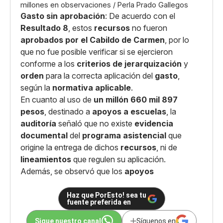
millones en observaciones / Perla Prado Gallegos
Gasto sin aprobación
: De acuerdo con el
Resultado 8
, estos
recursos
no fueron
aprobados por el Cabildo de Carmen
, por lo
que no fue posible verificar si se ejercieron
conforme a los
criterios de jerarquización
y
orden
para la correcta aplicación del
gasto
,
según la
normativa aplicable
.
En cuanto al uso de
un millón 660 mil 897
pesos
, destinado a
apoyos a escuelas
, la
auditoría
señaló que no existe
evidencia
documental
del
programa asistencial
que
origine la entrega de dichos
recursos
, ni de
lineamientos
que regulen su aplicación.
Además, se observó que los
apoyos
Haz que PorEsto! sea tu
fuente preferida en
Sigue nuestro canal
Síguenos en