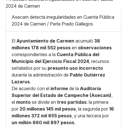
Pequeño
Linkedin
Mediano
Facebook
X
Grande
Asecam detecta irregularidades en Cuenta Pública
Whatsapp
2024 de Carmen / Perla Prado Gallegos
Copiar enlace
El
Ayuntamiento de Carmen
acumuló
38
millones 178 mil 552 pesos
en
observaciones
correspondientes a la
Cuenta Pública del
Municipio del Ejercicio Fiscal 2024
, recursos
señalados por su
presunto uso incorrecto
durante la administración de
Pablo Gutiérrez
Lazarus
.
De acuerdo con el
informe
de la
Auditoría
Superior del Estado de Campeche (Asecam)
,
el
monto
se divide en
tres partidas
: la primera
por
20 millones 145 mil pesos
, la segunda por
16
millones 372 mil 655 pesos
, y una tercera por
un millón 660 mil 897 pesos
.