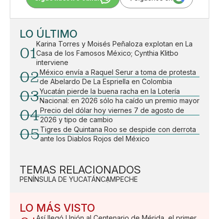
LO ÚLTIMO
Karina Torres y Moisés Peñaloza explotan en La
01
Casa de los Famosos México; Cynthia Klitbo
interviene
02
México envía a Raquel Serur a toma de protesta
de Abelardo De La Espriella en Colombia
03
Yucatán pierde la buena racha en la Lotería
Nacional: en 2026 sólo ha caído un premio mayor
04
Precio del dólar hoy viernes 7 de agosto de
2026 y tipo de cambio
05
Tigres de Quintana Roo se despide con derrota
ante los Diablos Rojos del México
TEMAS RELACIONADOS
PENÍNSULA DE YUCATÁN
CAMPECHE
LO MÁS VISTO
Así llegó Unión al Centenario de Mérida, el primer