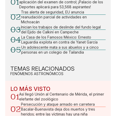
01
aplicación del examen de control; ¡Palacio de los
Deportes aplicará para 53,568 aspirantes!
Tras alerta de seguridad, EU anuncia
02
reanudación parcial de actividades en
Michoacán
03
Inician los trabajos de deslinde del fundo legal
del Ejido de Calkiní en Campeche
04
La Casa de los Famosos México: Ernesto
Laguardia explota en contra de Yanet García
05
Un adolescente mata a sus abuelos y a cinco
personas en un colegio de Tailandia
TEMAS RELACIONADOS
FENÓMENOS ASTRONÓMICOS
LO MÁS VISTO
01
Así llegó Unión al Centenario de Mérida, el primer
elefante del zoológico
Persecución y ataque armado en carretera
02
Bacalar-Buenavista deja dos muertos y tres
heridos; entre las víctimas hay una niña