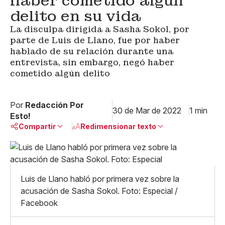
haber cometido algún
delito en su vida
La disculpa dirigida a Sasha Sokol, por
parte de Luis de Llano, fue por haber
hablado de su relación durante una
entrevista, sin embargo, negó haber
cometido algún delito
Por
Redacción Por
30 de Mar de 2022
1 min
Esto!
Compartir
Redimensionar texto
Pequeño
Linkedin
Mediano
Facebook
X
Grande
Luis de Llano habló por primera vez sobre la
Whatsapp
acusación de Sasha Sokol. Foto: Especial /
Copiar enlace
Facebook