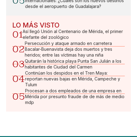
05
internacionales: ¿Cuáles son los nuevos destinos
desde el aeropuerto de Guadalajara?
LO MÁS VISTO
01
Así llegó Unión al Centenario de Mérida, el primer
elefante del zoológico
Persecución y ataque armado en carretera
02
Bacalar-Buenavista deja dos muertos y tres
heridos; entre las víctimas hay una niña
03
Quitarán la histórica playa Punta San Julián a los
habitantes de Ciudad del Carmen
Continúan los despidos en el Tren Maya:
04
reportan nuevas bajas en Mérida, Campeche y
Tulum
Procesan a dos empleados de una empresa en
05
Mérida por presunto fraude de de más de medio
mdp