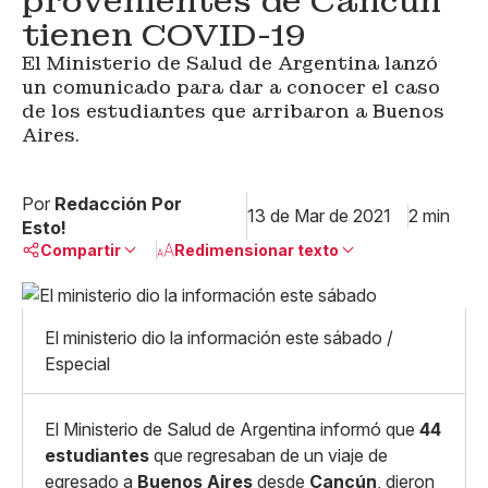
provenientes de Cancún
tienen COVID-19
El Ministerio de Salud de Argentina lanzó
un comunicado para dar a conocer el caso
de los estudiantes que arribaron a Buenos
Aires.
Por
Redacción Por
13 de Mar de 2021
2 min
Esto!
Compartir
Redimensionar texto
Pequeño
Linkedin
Mediano
El ministerio dio la información este sábado /
Facebook
X
Grande
Especial
Whatsapp
Copiar enlace
El Ministerio de Salud de Argentina informó que
44
estudiantes
que regresaban de un viaje de
egresado a
Buenos Aires
desde
Cancún
, dieron