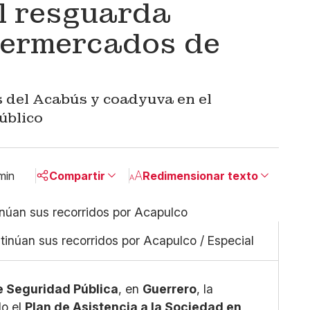
l resguarda
permercados de
s del Acabús y coadyuva en el
úblico
min
Compartir
Redimensionar texto
Pequeño
Linkedin
Mediano
Facebook
tinúan sus recorridos por Acapulco / Especial
Grande
X
Whatsapp
Copiar enlace
e Seguridad Pública
, en
Guerrero
, la
do el
Plan de Asistencia a la Sociedad en