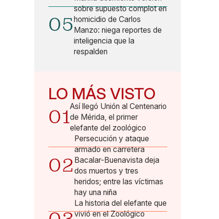
sobre supuesto complot en
05
homicidio de Carlos
Manzo: niega reportes de
inteligencia que la
respalden
LO MÁS VISTO
Así llegó Unión al Centenario
01
de Mérida, el primer
elefante del zoológico
Persecución y ataque
armado en carretera
02
Bacalar-Buenavista deja
dos muertos y tres
heridos; entre las víctimas
hay una niña
La historia del elefante que
vivió en el Zoológico