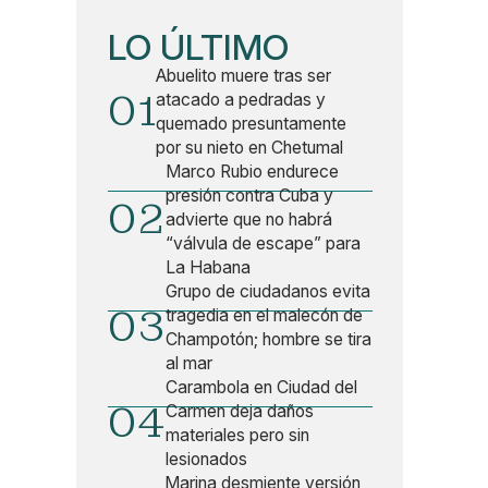
LO ÚLTIMO
Abuelito muere tras ser
01
atacado a pedradas y
quemado presuntamente
por su nieto en Chetumal
Marco Rubio endurece
presión contra Cuba y
02
advierte que no habrá
“válvula de escape” para
La Habana
Grupo de ciudadanos evita
03
tragedia en el malecón de
Champotón; hombre se tira
al mar
Carambola en Ciudad del
04
Carmen deja daños
materiales pero sin
lesionados
Marina desmiente versión