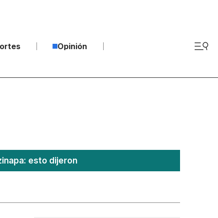
ortes
Opinión
inapa: esto dijeron