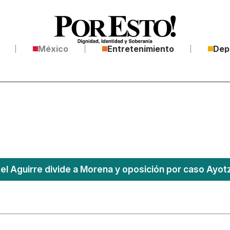
México
Entretenimiento
Dep
l Aguirre divide a Morena y oposición por caso Ayotz