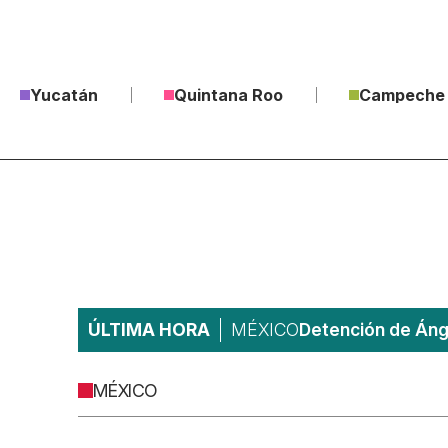
Yucatán
Quintana Roo
Campeche
ÚLTIMA HORA
MÉXICO
Detención de Ánge
MÉXICO