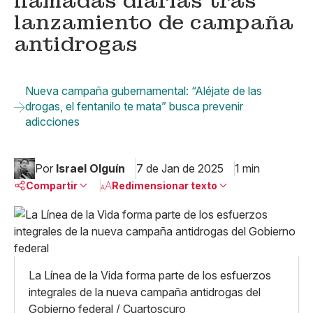
llamadas diarias tras
lanzamiento de campaña
antidrogas
Nueva campaña gubernamental: “Aléjate de las
drogas, el fentanilo te mata” busca prevenir
adicciones
Por
Israel Olguín
7 de Jan de 2025
1 min
Compartir
Redimensionar texto
Pequeño
Linkedin
Mediano
Facebook
X
Grande
Whatsapp
La Línea de la Vida forma parte de los esfuerzos
Copiar enlace
integrales de la nueva campaña antidrogas del
Gobierno federal / Cuartoscuro