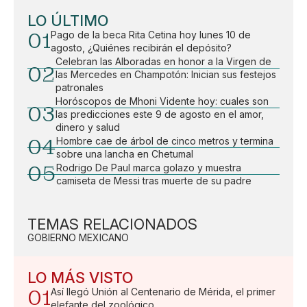
LO ÚLTIMO
01
Pago de la beca Rita Cetina hoy lunes 10 de
agosto, ¿Quiénes recibirán el depósito?
Celebran las Alboradas en honor a la Virgen de
02
las Mercedes en Champotón: Inician sus festejos
patronales
Horóscopos de Mhoni Vidente hoy: cuales son
03
las predicciones este 9 de agosto en el amor,
dinero y salud
04
Hombre cae de árbol de cinco metros y termina
sobre una lancha en Chetumal
05
Rodrigo De Paul marca golazo y muestra
camiseta de Messi tras muerte de su padre
TEMAS RELACIONADOS
GOBIERNO MEXICANO
LO MÁS VISTO
01
Así llegó Unión al Centenario de Mérida, el primer
elefante del zoológico