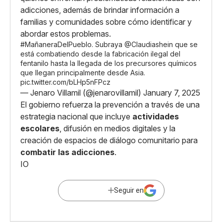
adicciones, además de brindar información a
familias y comunidades sobre cómo identificar y
abordar estos problemas.
#MañaneraDelPueblo
. Subraya
@Claudiashein
que se
está combatiendo desde la fabricación ilegal del
fentanilo hasta la llegada de los precursores químicos
que llegan principalmente desde Asia.
pic.twitter.com/bLHp5nFPcz
— Jenaro Villamil (@jenarovillamil)
January 7, 2025
El gobierno refuerza la prevención a través de una
estrategia nacional que incluye
actividades
escolares
, difusión en medios digitales y la
creación de espacios de diálogo comunitario para
combatir las adicciones
.
IO
Seguir en