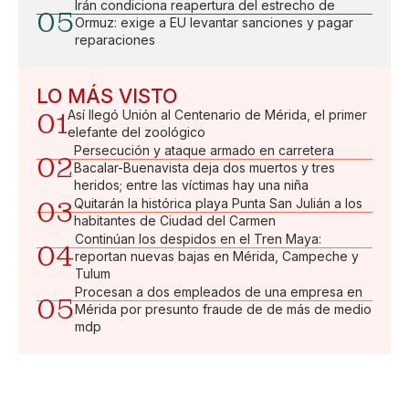
Irán condiciona reapertura del estrecho de
05
Ormuz: exige a EU levantar sanciones y pagar
reparaciones
LO MÁS VISTO
01
Así llegó Unión al Centenario de Mérida, el primer
elefante del zoológico
Persecución y ataque armado en carretera
02
Bacalar-Buenavista deja dos muertos y tres
heridos; entre las víctimas hay una niña
03
Quitarán la histórica playa Punta San Julián a los
habitantes de Ciudad del Carmen
Continúan los despidos en el Tren Maya:
04
reportan nuevas bajas en Mérida, Campeche y
Tulum
Procesan a dos empleados de una empresa en
05
Mérida por presunto fraude de de más de medio
mdp