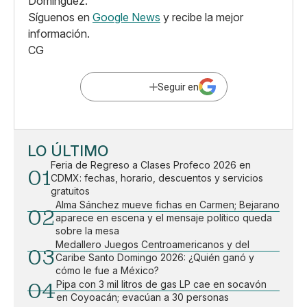
Domínguez.
Síguenos en
Google News
y recibe la mejor
información.
CG
Seguir en
LO ÚLTIMO
Feria de Regreso a Clases Profeco 2026 en
01
CDMX: fechas, horario, descuentos y servicios
gratuitos
Alma Sánchez mueve fichas en Carmen; Bejarano
02
aparece en escena y el mensaje político queda
sobre la mesa
Medallero Juegos Centroamericanos y del
03
Caribe Santo Domingo 2026: ¿Quién ganó y
cómo le fue a México?
04
Pipa con 3 mil litros de gas LP cae en socavón
en Coyoacán; evacúan a 30 personas