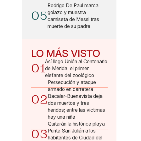
Rodrigo De Paul marca
05
golazo y muestra
camiseta de Messi tras
muerte de su padre
LO MÁS VISTO
Así llegó Unión al Centenario
01
de Mérida, el primer
elefante del zoológico
Persecución y ataque
armado en carretera
02
Bacalar-Buenavista deja
dos muertos y tres
heridos; entre las víctimas
hay una niña
Quitarán la histórica playa
03
Punta San Julián a los
habitantes de Ciudad del