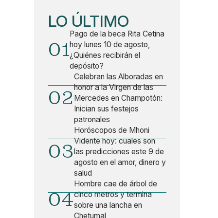
LO ÚLTIMO
Pago de la beca Rita Cetina
01
hoy lunes 10 de agosto,
¿Quiénes recibirán el
depósito?
Celebran las Alboradas en
honor a la Virgen de las
02
Mercedes en Champotón:
Inician sus festejos
patronales
Horóscopos de Mhoni
Vidente hoy: cuales son
03
las predicciones este 9 de
agosto en el amor, dinero y
salud
Hombre cae de árbol de
04
cinco metros y termina
sobre una lancha en
Chetumal