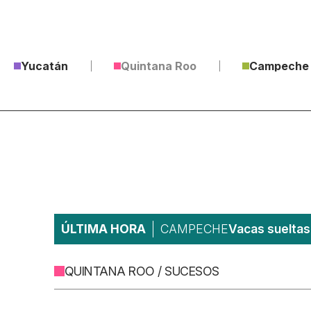
Yucatán
Quintana Roo
Campeche
ÚLTIMA HORA
CAMPECHE
Vacas sueltas 
QUINTANA ROO / SUCESOS