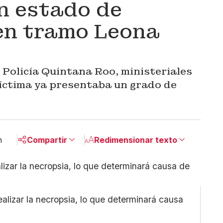
n estado de
en tramo Leona
 Policía Quintana Roo, ministeriales
víctima ya presentaba un grado de
n
Compartir
Redimensionar texto
Pequeño
Linkedin
Mediano
Facebook
Grande
X
ealizar la necropsia, lo que determinará causa
Whatsapp
Copiar enlace