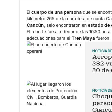
El
cuerpo de una persona
que se encont
kilómetro 265 de la carretera de cuota C
Cancún,
selo encontraron en
estado de 
El reporte fue alrededor de las 10:50 hora
adecuaciones para el
Tren Maya
fueron l
NOTICIA D
Aerop
382 vu
30 de
NOTICIA D
Choqu
perso
Cancú