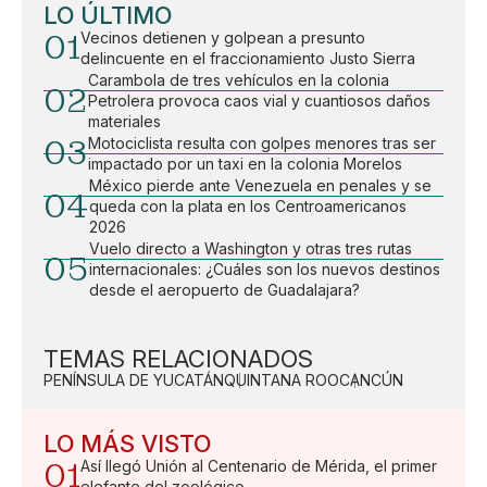
LO ÚLTIMO
01
Vecinos detienen y golpean a presunto
delincuente en el fraccionamiento Justo Sierra
Carambola de tres vehículos en la colonia
02
Petrolera provoca caos vial y cuantiosos daños
materiales
03
Motociclista resulta con golpes menores tras ser
impactado por un taxi en la colonia Morelos
México pierde ante Venezuela en penales y se
04
queda con la plata en los Centroamericanos
2026
Vuelo directo a Washington y otras tres rutas
05
internacionales: ¿Cuáles son los nuevos destinos
desde el aeropuerto de Guadalajara?
TEMAS RELACIONADOS
PENÍNSULA DE YUCATÁN
QUINTANA ROO
CANCÚN
LO MÁS VISTO
01
Así llegó Unión al Centenario de Mérida, el primer
elefante del zoológico